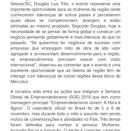
Sebrae/SC, Douglas Luiz Três, o evento representa uma
importante oportunidade para as mulheres da região oeste
conhecerem lideranças de outros países e perceberem
quais ideias se complementam, divergem e estão
alinhadas ao mesmo propósito. Segundo Douglas, hoje a
necessidade de se pensar de forma global e construir um
negócio pensando globalmente é mais intensiva do que no
passado. “Se quisermos ter negócios de sucesso com
empresas que empregam mão de obra de alto valor
agregado e acrescentam desenvolvimento para a região,
os empreendimentos precisam nascer com visão
internacional”, observou ao comentar que o evento é uma
excelente oportunidade que as líderes da região têm de
interagir com lideranças de outras regiões desse bloco do
Mercosul.
A iniciativa está entre as ações que integram a Semana
Global de Empreendedorismo (SGE) 2018 que tem como
mensagem principal “Empreendedorismo Jovem: A Hora é
Agora”. O calendário oficial no Brasil foi de 5 a 9 de
novembro, mas durante todo o mês o assunto vem sendo
motivo de comemorações e atividades no País. Três temas
foram definidos para nortear a semana: Mulheres,
Inclusão Social e Inovação. O intuito é conectar, capacitar