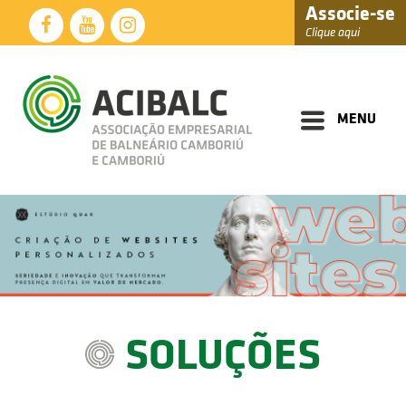
Associe-se
Clique aqui
Diretoria
Documentos
MENU
Perfil
Eventos
Notícias
Soluções
Núcleos
Associados
SOLUÇÕES
Fale
Conosco