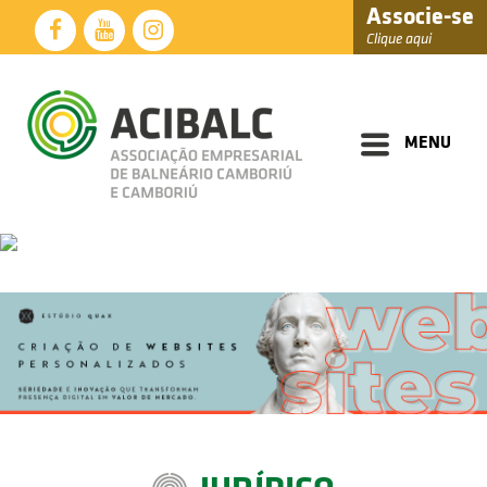
Associe-se
Clique aqui
Diretoria
Documentos
MENU
Perfil
Eventos
Notícias
Soluções
Núcleos
Associados
Fale
Conosco