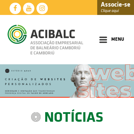
Associe-se
Clique aqui
Diretoria
Documentos
MENU
Perfil
Eventos
Notícias
Soluções
Núcleos
Associados
NOTÍCIAS
Fale
Conosco