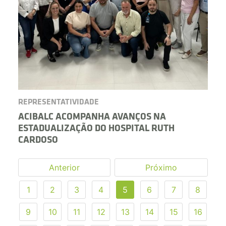
REPRESENTATIVIDADE
ACIBALC ACOMPANHA AVANÇOS NA
ESTADUALIZAÇÃO DO HOSPITAL RUTH
CARDOSO
Anterior
Próximo
1
2
3
4
5
6
7
8
9
10
11
12
13
14
15
16