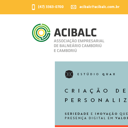
acibalc@acibalc.com.br
(47) 3363-0700