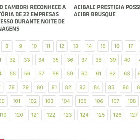
O CAMBORI RECONHECE A
ACIBALC PRESTIGIA POSS
TÓRIA DE 22 EMPRESAS
ACIBR BRUSQUE
CESSO DURANTE NOITE DE
NAGENS
8
9
10
11
12
13
14
15
16
17
1
32
33
34
35
36
37
38
39
40
4
55
56
57
58
59
60
61
62
63
7
78
79
80
81
82
83
84
85
86
8
00
101
102
103
104
105
106
107
108
119
120
121
122
123
124
125
126
127