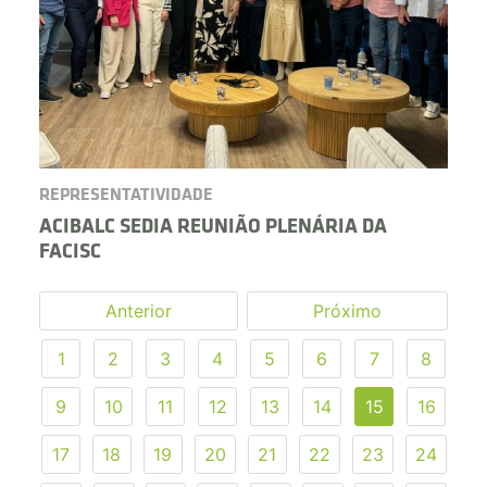
REPRESENTATIVIDADE
ACIBALC SEDIA REUNIÃO PLENÁRIA DA
FACISC
Anterior
Próximo
1
2
3
4
5
6
7
8
9
10
11
12
13
14
15
16
17
18
19
20
21
22
23
24