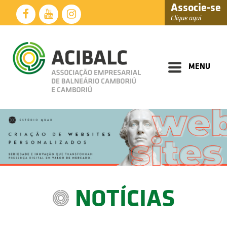
Associe-se
Clique aqui
Diretoria
Documentos
MENU
Perfil
Eventos
Notícias
Soluções
Núcleos
Associados
NOTÍCIAS
Fale
Conosco