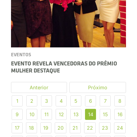
EVENTOS
EVENTO REVELA VENCEDORAS DO PRÊMIO
MULHER DESTAQUE
Anterior
Próximo
1
2
3
4
5
6
7
8
9
10
11
12
13
14
15
16
17
18
19
20
21
22
23
24