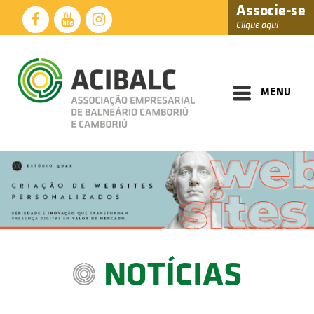
Associe-se
Clique aqui
Diretoria
Documentos
MENU
Perfil
Eventos
Notícias
Soluções
Núcleos
Associados
NOTÍCIAS
Fale
Conosco