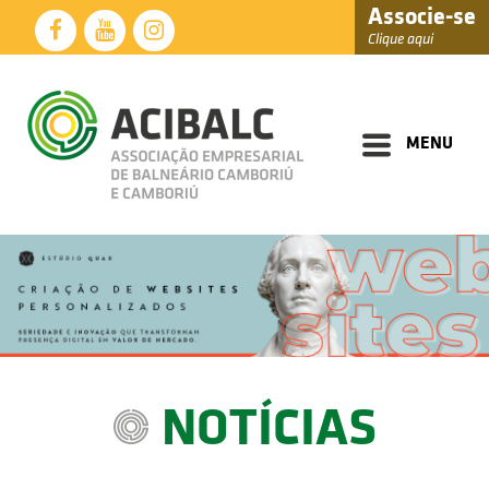
Associe-se
Clique aqui
Diretoria
Documentos
MENU
Perfil
Eventos
Notícias
Soluções
Núcleos
Associados
NOTÍCIAS
Fale
Conosco