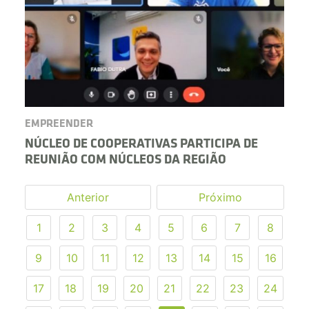
EMPREENDER
NÚCLEO DE COOPERATIVAS PARTICIPA DE
REUNIÃO COM NÚCLEOS DA REGIÃO
Anterior
Próximo
1
2
3
4
5
6
7
8
9
10
11
12
13
14
15
16
17
18
19
20
21
22
23
24