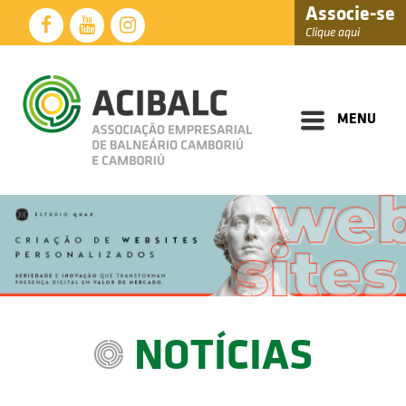
Associe-se
Clique aqui
Diretoria
Documentos
MENU
Perfil
Eventos
Notícias
Soluções
Núcleos
Associados
NOTÍCIAS
Fale
Conosco