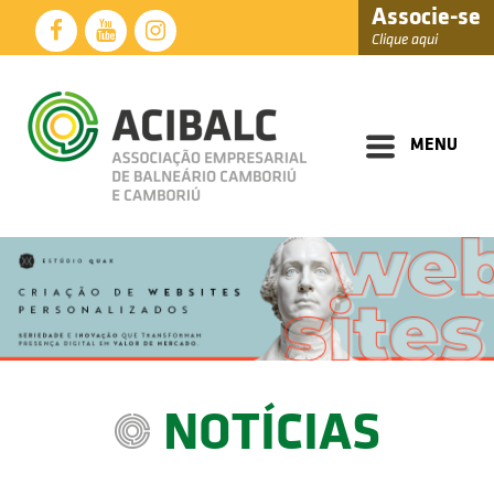
Associe-se
Clique aqui
Diretoria
Documentos
MENU
Perfil
Eventos
Notícias
Soluções
Núcleos
Associados
NOTÍCIAS
Fale
Conosco