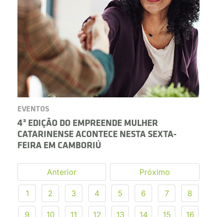
EVENTOS
4ª EDIÇÃO DO EMPREENDE MULHER
CATARINENSE ACONTECE NESTA SEXTA-
FEIRA EM CAMBORIÚ
Anterior
Próximo
1
2
3
4
5
6
7
8
9
10
11
12
13
14
15
16