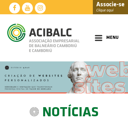
Associe-se
Clique aqui
Diretoria
Documentos
MENU
Perfil
Eventos
Notícias
Soluções
Núcleos
Associados
NOTÍCIAS
Fale
Conosco