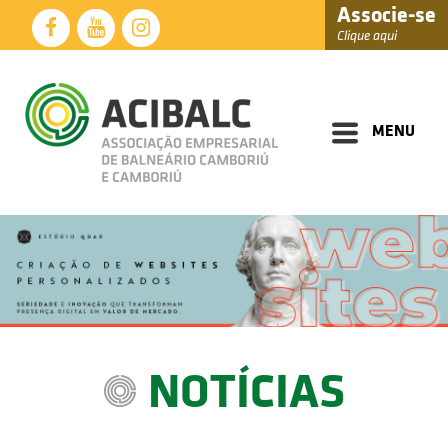
Associe-se
Clique aqui
Diretoria
Documentos
MENU
Perfil
Eventos
Notícias
Soluções
Núcleos
Associados
NOTÍCIAS
Fale
Conosco