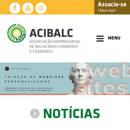
Associe-se
Clique aqui
Diretoria
Documentos
MENU
Perfil
Eventos
Notícias
Soluções
Núcleos
Associados
NOTÍCIAS
Fale
Conosco