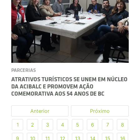
PARCERIAS
ATRATIVOS TURÍSTICOS SE UNEM EM NÚCLEO
DA ACIBALC E PROMOVEM AÇÃO
COMEMORATIVA AOS 54 ANOS DE BC
Anterior
Próximo
1
2
3
4
5
6
7
8
9
10
11
12
13
14
15
16