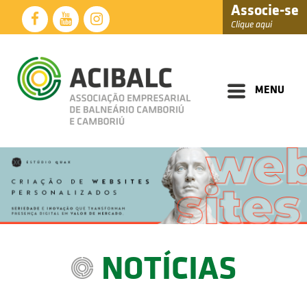
Associe-se
Clique aqui
Diretoria
Documentos
MENU
Perfil
Eventos
Notícias
Soluções
Núcleos
Associados
NOTÍCIAS
Fale
Conosco