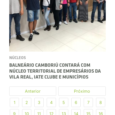
NÚCLEOS
BALNEÁRIO CAMBORIÚ CONTARÁ COM
NÚCLEO TERRITORIAL DE EMPRESÁRIOS DA
VILA REAL, IATE CLUBE E MUNICÍPIOS
Anterior
Próximo
1
2
3
4
5
6
7
8
9
10
11
12
13
14
15
16