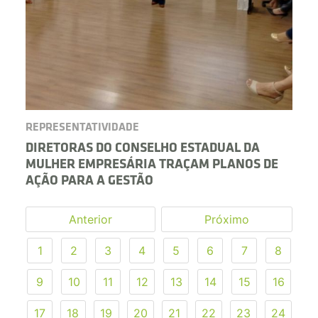
REPRESENTATIVIDADE
DIRETORAS DO CONSELHO ESTADUAL DA
MULHER EMPRESÁRIA TRAÇAM PLANOS DE
AÇÃO PARA A GESTÃO
Anterior
Próximo
1
2
3
4
5
6
7
8
9
10
11
12
13
14
15
16
17
18
19
20
21
22
23
24