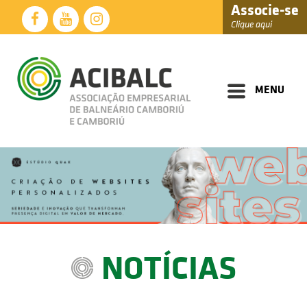
Associe-se
Clique aqui
Diretoria
Documentos
MENU
Perfil
Eventos
Notícias
Soluções
Núcleos
Associados
NOTÍCIAS
Fale
Conosco