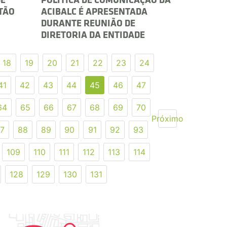
DE
POLÍTICA DE COMUNICAÇÃO DA
TÃO
ACIBALC É APRESENTADA
DURANTE REUNIÃO DE
DIRETORIA DA ENTIDADE
18
19
20
21
22
23
24
41
42
43
44
45
46
47
64
65
66
67
68
69
70
Próximo
7
88
89
90
91
92
93
109
110
111
112
113
114
128
129
130
131