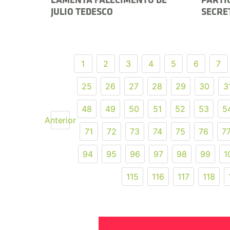
LAMENTA FALECIMENTO DE
PARTI
JULIO TEDESCO
SECRE
1
2
3
4
5
6
7
25
26
27
28
29
30
3
48
49
50
51
52
53
5
Anterior
71
72
73
74
75
76
7
94
95
96
97
98
99
1
115
116
117
118