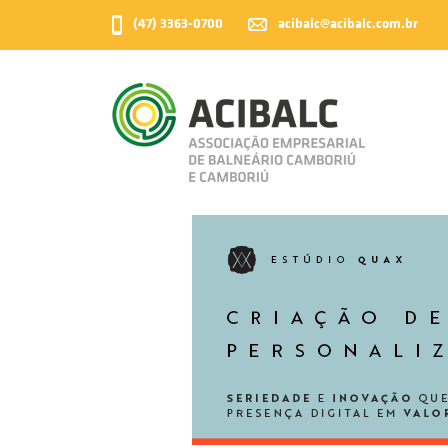
acibalc@acibalc.com.br
(47) 3363-0700