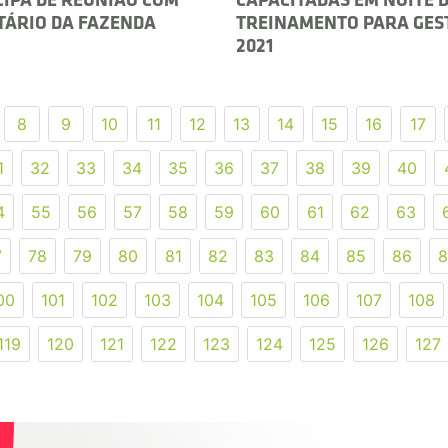
CIPA DE REUNIÃO COM
CAPACITADAS EM NOITE 
TÁRIO DA FAZENDA
TREINAMENTO PARA GES
2021
8
9
10
11
12
13
14
15
16
17
1
32
33
34
35
36
37
38
39
40
4
55
56
57
58
59
60
61
62
63
7
78
79
80
81
82
83
84
85
86
8
00
101
102
103
104
105
106
107
108
119
120
121
122
123
124
125
126
127